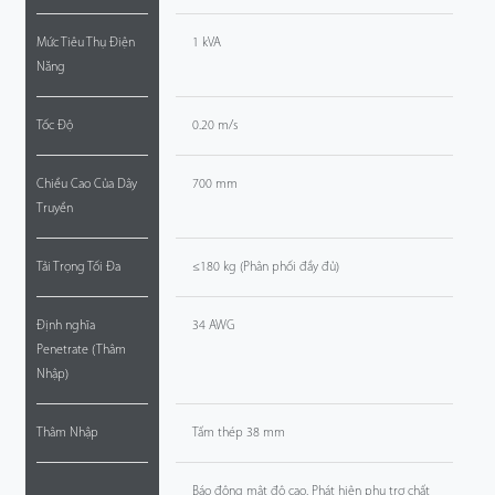
Mức Tiêu Thụ Điện
1 kVA
Năng
Tốc Độ
0.20 m/s
Chiều Cao Của Dây
700 mm
Truyền
Tải Trọng Tối Đa
≤180 kg (Phân phối đầy đủ)
Định nghĩa
34 AWG
Penetrate (Thâm
Nhập)
Thâm Nhập
Tấm thép 38 mm
Báo động mật độ cao, Phát hiện phụ trợ chất