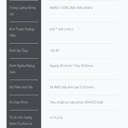
Trọng Lượng Đóng
680KG+105KG (Bàn điều khiển)
Gói
Kích Thước Đường
650 * 500 ( mm )
Hầm
Điện Áp Ống
140 KV
Định Nghĩa Không
Ngang Φ1.0mm \ Dọc Φ2.0mm
Gian
Độ Phân Giải Dây
38 AWG (dây kim loại 0.102mm)
An Toàn Phim
Tiêu chuẩn an toàn phim ASA/ISO1600
Tỷ Lệ Liều lượng
≤1.0 μ Gy
Kiểm Tra Đơn Lẻ