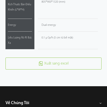
805*900*1320 (mm)
Kích Thước Bàn Điều
Khiển (L*W*H)
Energy
Dual-energy
Liều Lượng Rò Rỉ Bức
0.1 μ Gy/h (5 cm từ bề mặt)
Xạ
Xuất sang excel
Về Chúng Tôi