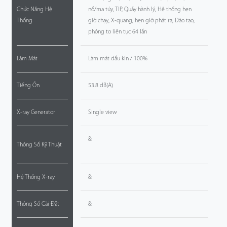
Chức Năng Hệ
nổ/ma túy, TIP, Quầy hành lý, Hệ thống hẹn
Thống
giờ chạy, X-quang, hẹn giờ phát ra, Đào tạo,
phóng to liên tục 64 lần
Làm Mát
Làm mát dầu kín / 100%
Tiếng Ồn
53.8 dB(A)
X-ray Generator
Single view
&
Thông Số Kỹ Thuật
Hệ Thống X-ray
&
Thông Số Cài Đặt
&