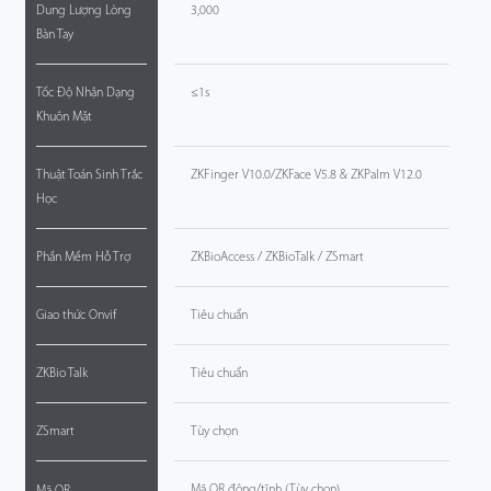
Dung Lượng Lòng
3,000
Bàn Tay
Tốc Độ Nhận Dạng
≤1s
Khuôn Mặt
Thuật Toán Sinh Trắc
ZKFinger V10.0/ZKFace V5.8 & ZKPalm V12.0
Học
Phần Mềm Hỗ Trợ
ZKBioAccess / ZKBioTalk / ZSmart
Giao thức Onvif
Tiêu chuẩn
ZKBio Talk
Tiêu chuẩn
ZSmart
Tùy chọn
Mã QR động/tĩnh (Tùy chọn)
Mã QR