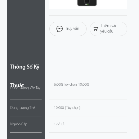
Công Nghệ
Thêm vào
Hỗ Trợ
Truy vấn
yêu cầu
Thông Số Kỹ
Thuật
6,000(Tùy chọn: 10,000)
Dung Lượng Vân Tay
Dung Lượng Thẻ
10,000 (Tùy chọn)
Nguồn Cấp
12V 3A