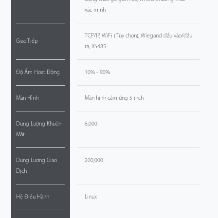
xác minh
TCP/IP, WiFi (Tùy chọn), Wiegand đầu vào/đầu
Giao Tiếp
ra, RS485
Độ Ẩm Hoạt Động
10% - 90%
Màn Hình
Màn hình cảm ứng 5 inch
Dung Lượng Khuôn
6,000
Mặt
Dung Lượng Giao
200,000
Dịch
Hệ Điều Hành
Linux