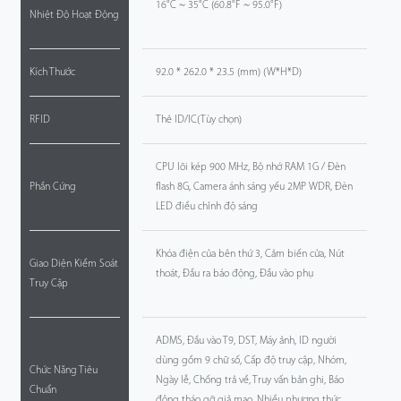
16°C ~ 35°C (60.8°F ~ 95.0°F)
Nhiệt Độ Hoạt Động
Kích Thước
92.0 * 262.0 * 23.5 (mm) (W*H*D)
RFID
Thẻ ID/IC(Tùy chọn)
CPU lõi kép 900 MHz, Bộ nhớ RAM 1G / Đèn
Phần Cứng
flash 8G, Camera ánh sáng yếu 2MP WDR, Đèn
LED điều chỉnh độ sáng
Khóa điện của bên thứ 3, Cảm biến cửa, Nút
Giao Diện Kiểm Soát
thoát, Đầu ra báo động, Đầu vào phụ
Truy Cập
ADMS, Đầu vào T9, DST, Máy ảnh, ID người
dùng gồm 9 chữ số, Cấp độ truy cập, Nhóm,
Chức Năng Tiêu
Ngày lễ, Chống trả về, Truy vấn bản ghi, Báo
Chuẩn
động tháo gỡ giả mạo, Nhiều phương thức