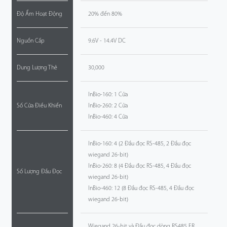
Độ Ẩm Hoạt Động
20% đến 80%
Nguồn Cấp
9.6V - 14.4V DC
Dung Lượng Thẻ
30,000
InBio-160: 1 Cửa
Số Cửa Điều Khiển
InBio-260: 2 Cửa
InBio-460: 4 Cửa
InBio-160: 4 (2 Đầu đọc RS-485, 2 Đầu đọc
wiegand 26-bit)
InBio-260: 8 (4 Đầu đọc RS-485, 4 Đầu đọc
Số Lượng Đầu Đọc
wiegand 26-bit)
InBio-460: 12 (8 Đầu đọc RS-485, 4 Đầu đọc
wiegand 26-bit)
Wiegand 26-bit và Đầu đọc dòng RS485 FR