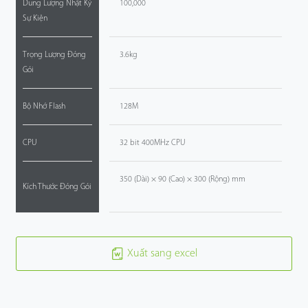
Dung Lượng Nhật Ký
100,000
Sự Kiện
Trọng Lượng Đóng
3.6kg
Gói
Bộ Nhớ Flash
128M
CPU
32 bit 400MHz CPU
350 (Dài) × 90 (Cao) × 300 (Rộng) mm
Kích Thước Đóng Gói
Xuất sang excel