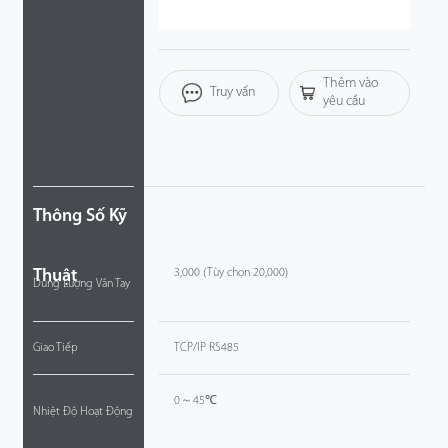
Công Nghệ
Thêm vào
Hỗ Trợ
Truy vấn
yêu cầu
Thông Số Kỹ
Thuật
3,000 (Tùy chọn 20,000)
Dung Lượng Vân Tay
Giao Tiếp
TCP/IP RS485
0 ~ 45℃
Nhiệt Độ Hoạt Động