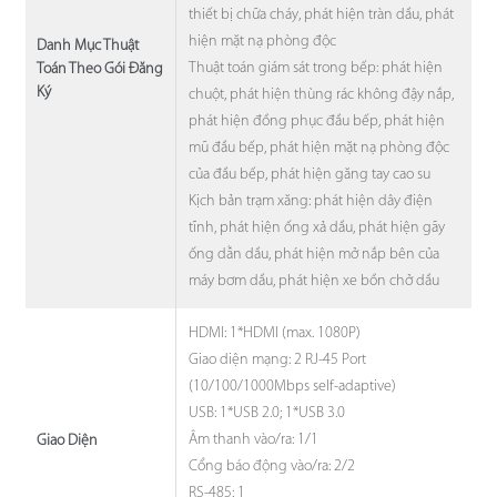
thiết bị chữa cháy, phát hiện tràn dầu, phát
hiện mặt nạ phòng độc
Danh Mục Thuật
Thuật toán giám sát trong bếp: phát hiện
Toán Theo Gói Đăng
Ký
chuột, phát hiện thùng rác không đậy nắp,
phát hiện đồng phục đầu bếp, phát hiện
mũ đầu bếp, phát hiện mặt nạ phòng độc
của đầu bếp, phát hiện găng tay cao su
Kịch bản trạm xăng: phát hiện dây điện
tĩnh, phát hiện ống xả dầu, phát hiện gãy
ống dẫn dầu, phát hiện mở nắp bên của
máy bơm dầu, phát hiện xe bồn chở dầu
HDMI: 1*HDMI (max. 1080P)
Giao diện mạng: 2 RJ-45 Port
(10/100/1000Mbps self-adaptive)
USB: 1*USB 2.0; 1*USB 3.0
Âm thanh vào/ra: 1/1
Giao Diện
Cổng báo động vào/ra: 2/2
RS-485: 1