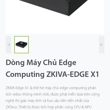
Công Nghệ
Hỗ Trợ
Dòng Máy Chủ Edge
Computing ZKIVA-EDGE X1
ZKIVA-Edge X1 là thế hệ máy chủ edge computing phân
tích video thông minh mới, được phát triển dựa trên công
nghệ thị giác máy tính và học sâu tiên tiến nhất của
ZKTeco. Thiết bị được tích hợp phần cứng CPU & NPU