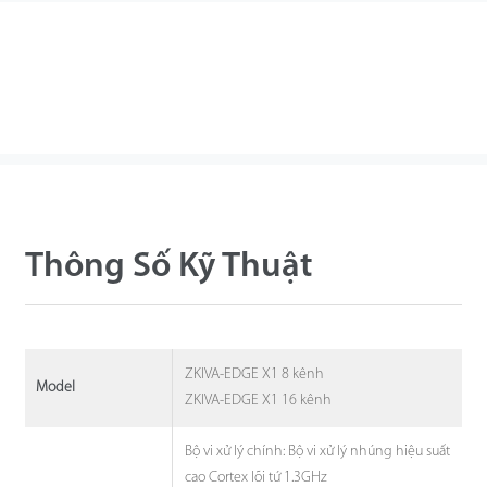
Thông Số Kỹ Thuật
ZKIVA-EDGE X1 8 kênh
Model
ZKIVA-EDGE X1 16 kênh
Bộ vi xử lý chính: Bộ vi xử lý nhúng hiệu suất
cao Cortex lõi tứ 1.3GHz