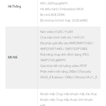
NPU: 28.8Tops@INT4
Hệ Thống
Hệ điều hành: Embedded LINUX
Bộ nhớ: 8GB DDR4
Bộ nhớ lưu trữ tích hợp: 32GB eMMC
Nén video: H.265 / H.264
Chia màn hình hiển thị: 1/4/9 CH
Độ phân giải đầu vào: 8MP(3840*2160) /
4MP(2560*1440) / 2MP(1920*1080)
Khả năng chụp ảnh định dạng JPEG:
Kết Nối
3840*2160 @80FPS
Giao thức kết nối luồng video: RTSP
Phần mềm nền tảng: ZKBio CVSecurity
V6.4.0_R & above / ZKBio CVAccess V4.2.1_R
Khuôn mặt: Chụp mẫu khuôn mặt, Xác thực
khuôn mặt, Chụp mẫu thuộc tính khuôn
mặt