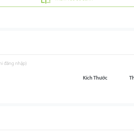
khi đăng nhập)
Kích Thước
T