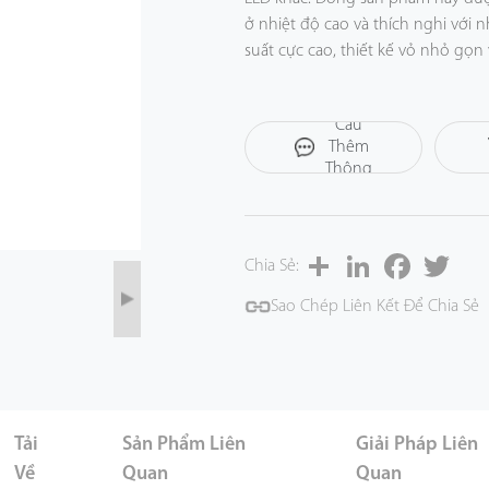
ở nhiệt độ cao và thích nghi với 
suất cực cao, thiết kế vỏ nhỏ gọ
hoạt động ổn định lâu dài.
Yêu
Cầu
Thêm
Thông
Tin
Share
LinkedIn
Facebook
Twitt
Chia Sẻ:
Sao Chép Liên Kết Để Chia Sẻ
Tải
Sản Phẩm Liên
Giải Pháp Liên
Về
Quan
Quan