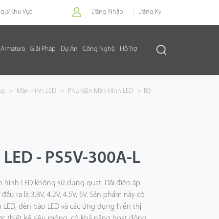
Ngữ/
Khu Vực
Đăng Nhập
Đăng Ký
Armatura
Giải Pháp
Dự Án
Công Nghệ
Hỗ Trợ
ng
>
Màn Hình LED
>
Phụ Kiện Màn Hình LED
>
Bộ
LED - PS5V-300A-L
 hình LED không sử dụng quạt. Dải điện áp
ầu ra là 3.8V, 4.2V, 4.5V, 5V. Sản phẩm này có
LED, đèn báo LED và các ứng dụng hiển thị
c thiết kế siêu mỏng, có khả năng hoạt động