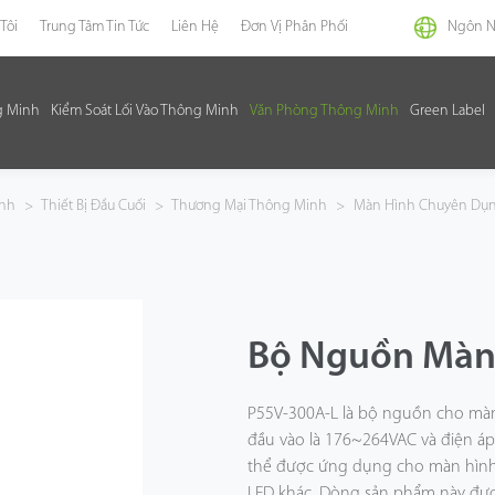
Tôi
Trung Tâm Tin Tức
Liên Hệ
Đơn Vị Phân Phối
Ngôn 
g Minh
Kiểm Soát Lối Vào Thông Minh
Văn Phòng Thông Minh
Green Label
inh
>
Thiết Bị Đầu Cuối
>
Thương Mại Thông Minh
>
Màn Hình Chuyên Dụ
Bộ Nguồn Màn 
P55V-300A-L là bộ nguồn cho màn
đầu vào là 176~264VAC và điện áp đ
thể được ứng dụng cho màn hình 
LED khác. Dòng sản phẩm này đượ