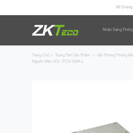
Về Chúng 
Nhận Dạng Thôn
Nhận Dạng Thông Minh
Kiểm Soát Lối Vào Thông Minh
Trang Chủ
>
Trung Tâm Sản Phẩm
>
Văn Phòng Thông M
Nguồn Màn LED - PS5V-300A-L
Văn Phòng Thông Minh
Green Label
Armatura
Giải Pháp
Dự Án