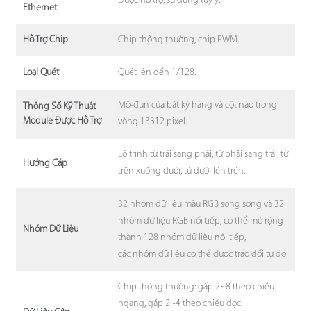
Được hỗ trợ, sử dụng tùy ý.
Ethernet
Chip thông thường, chip PWM.
Hỗ Trợ Chip
Quét lên đến 1/128.
Loại Quét
Mô-đun của bất kỳ hàng và cột nào trong
Thông Số Kỹ Thuật
Module Được Hỗ Trợ
vòng 13312 pixel.
Lộ trình từ trái sang phải, từ phải sang trái, từ
Hướng Cáp
trên xuống dưới, từ dưới lên trên.
32 nhóm dữ liệu màu RGB song song và 32
nhóm dữ liệu RGB nối tiếp, có thể mở rộng
Nhóm Dữ Liệu
thành 128 nhóm dữ liệu nối tiếp,
các nhóm dữ liệu có thể được trao đổi tự do.
Chip thông thường: gấp 2~8 theo chiều
ngang, gấp 2~4 theo chiều dọc.