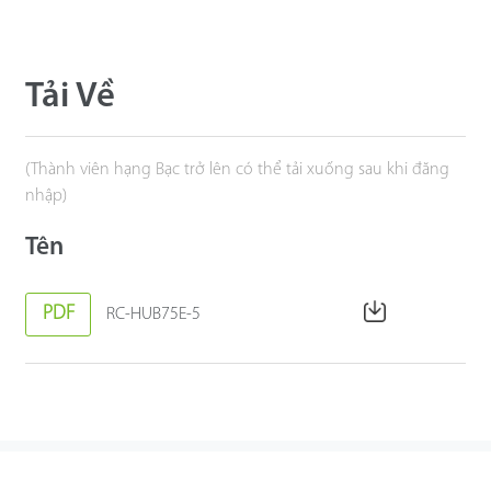
Tải Về
(Thành viên hạng Bạc trở lên có thể tải xuống sau khi đăng
nhập)
Tên
PDF
RC-HUB75E-5