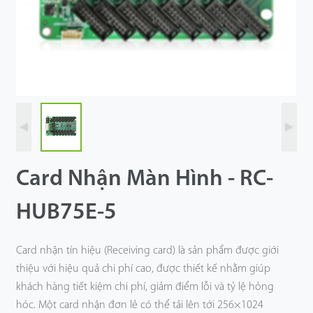
Công Nghệ
Hỗ Trợ
Card Nhận Màn Hình - RC-
HUB75E-5
Card nhận tín hiệu (Receiving card) là sản phẩm được giới
thiệu với hiệu quả chi phí cao, được thiết kế nhằm giúp
khách hàng tiết kiệm chi phí, giảm điểm lỗi và tỷ lệ hỏng
hóc. Một card nhận đơn lẻ có thể tải lên tới 256×1024