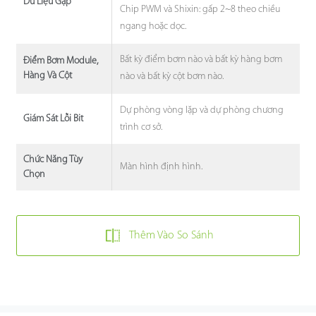
Dữ Liệu Gập
Chip PWM và Shixin: gấp 2~8 theo chiều
ngang hoặc dọc.
Bất kỳ điểm bơm nào và bất kỳ hàng bơm
Điểm Bơm Module,
Hàng Và Cột
nào và bất kỳ cột bơm nào.
Dự phòng vòng lặp và dự phòng chương
Giám Sát Lỗi Bit
trình cơ sở.
Chức Năng Tùy
Màn hình định hình.
Chọn
Thêm Vào So Sánh