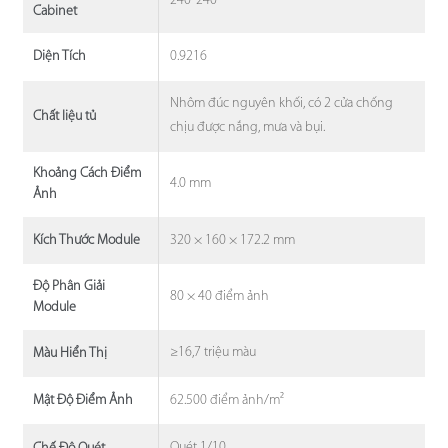
240*240
Cabinet
0.9216
Diện Tích
Nhôm đúc nguyên khối, có 2 cửa chống
Chất liệu tủ
chịu được nắng, mưa và bụi.
Khoảng Cách Điểm
4.0 mm
Ảnh
320 × 160 × 172.2 mm
Kích Thước Module
Độ Phân Giải
80 × 40 điểm ảnh
Module
≥16,7 triệu màu
Màu Hiển Thị
62.500 điểm ảnh/m²
Mật Độ Điểm Ảnh
Quét 1/10