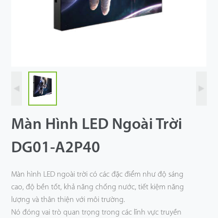
Công Nghệ
Hỗ Trợ
Màn Hình LED Ngoài Trời
DG01-A2P40
Màn hình LED ngoài trời có các đặc điểm như
độ sáng
cao
,
độ bền tốt
,
khả năng chống nước
,
tiết kiệm năng
lượng
và
thân thiện với môi trường
.
Nó đóng vai trò quan trọng trong các lĩnh vực
truyền