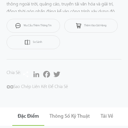
thông ngoài trời
,
quảng cáo
,
truyền tải văn hóa
và
giải trí
,
đồng thời
góp phần đáng kể vào công trình xây dựng đô
thị và các sự kiện thể thao
.
Yêu Cầu Thêm Thông Tin
Thêm Vào Giỏ Hàng
So Sánh
Share
LinkedIn
Facebook
Twitter
Chia Sẻ:
Sao Chép Liên Kết Để Chia Sẻ
Đặc Điểm
Thông Số Kỹ Thuật
Tải Về
S