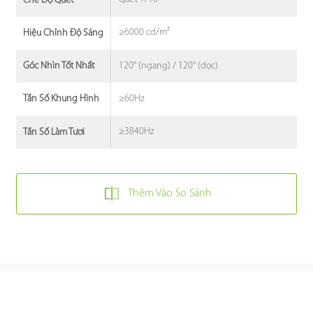
Chế Độ Quét
≥6000 cd/m²
Hiệu Chỉnh Độ Sáng
120° (ngang) / 120° (dọc)
Góc Nhìn Tốt Nhất
≥60Hz
Tần Số Khung Hình
≥3840Hz
Tần Số Làm Tươi
Thêm Vào So Sánh