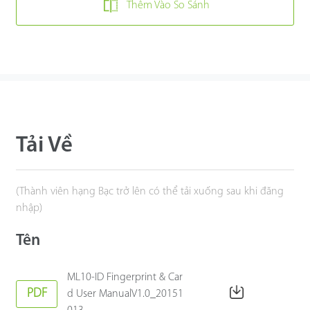
Thêm Vào So Sánh
Tải Về
(Thành viên hạng Bạc trở lên có thể tải xuống sau khi đăng
nhập)
Tên
ML10-ID Fingerprint & Car
PDF
d User ManualV1.0_20151