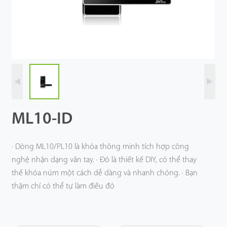
Công Nghệ
Hỗ Trợ
ML10-ID
· Dòng ML10/PL10 là khóa thông minh tích hợp công
nghệ nhận dạng vân tay. · Đó là thiết kế DIY, có thể thay
thế khóa núm một cách dễ dàng và nhanh chóng. · Bạn
thậm chí có thể tự làm điều đó