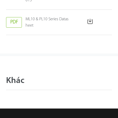
013
ML10 & PL10 Series Datas
PDF
heet
Khác