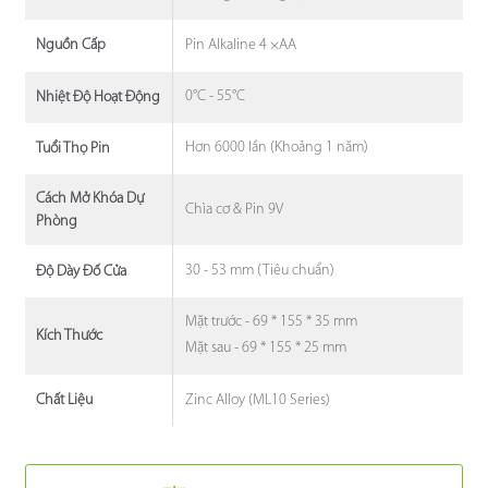
Pin Alkaline 4 ×AA
Nguồn Cấp
0°C - 55°C
Nhiệt Độ Hoạt Động
Hơn 6000 lần (Khoảng 1 năm)
Tuổi Thọ Pin
Cách Mở Khóa Dự
Chìa cơ & Pin 9V
Phòng
30 - 53 mm (Tiêu chuẩn)
Độ Dày Đố Cửa
Mặt trước - 69 * 155 * 35 mm
Kích Thước
Mặt sau - 69 * 155 * 25 mm
Zinc Alloy (ML10 Series)
Chất Liệu