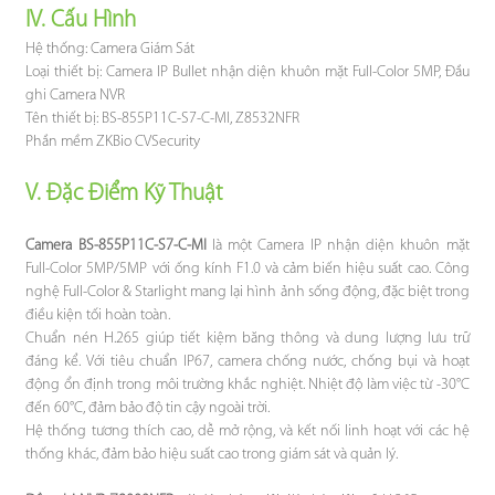
IV. Cấu Hình
Hệ thống:
Camera Giám Sát
Loại thiết bị:
Camera IP Bullet nhận diện khuôn mặt Full-Color 5MP,
Đầu
ghi Camera NVR
Tên thiết bị:
BS-855P11C-S7-C-MI,
Z8532NFR
Phần mềm ZKBio CVSecurity
V. Đặc Điểm Kỹ Thuật
Camera BS-855P11C-S7-C-MI
là một Camera IP nhận diện khuôn mặt
Full-Color 5MP/5MP với ống kính F1.0 và cảm biến hiệu suất cao. Công
nghệ Full-Color & Starlight mang lại hình ảnh sống động, đặc biệt trong
điều kiện tối hoàn toàn.
Chuẩn nén H.265 giúp tiết kiệm băng thông và dung lượng lưu trữ
đáng kể. Với tiêu chuẩn IP67, camera chống nước, chống bụi và hoạt
động ổn định trong môi trường khắc nghiệt. Nhiệt độ làm việc từ -30°C
đến 60°C, đảm bảo độ tin cậy ngoài trời.
Hệ thống tương thích cao, dễ mở rộng, và kết nối linh hoạt với các hệ
thống khác, đảm bảo hiệu suất cao trong giám sát và quản lý.