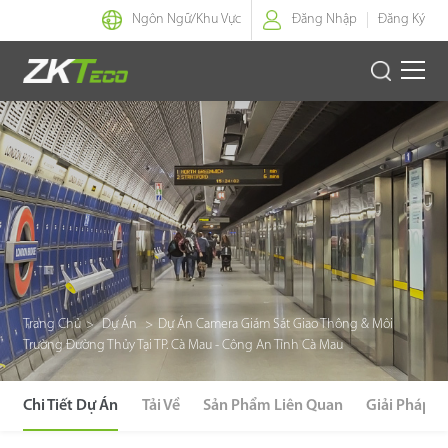
Ngôn Ngữ/
Khu Vực
Đăng Nhập
Đăng Ký
Nhận Dạng Thông Minh
Kiểm Soát Lối Vào Thông Minh
Văn Phòng Thông Minh
Green Label
Trang Chủ
>
Dự Án
>
Dự Án Camera Giám Sát Giao Thông & Môi
Armatura
Trường Đường Thủy Tại TP. Cà Mau - Công An Tỉnh Cà Mau
Giải Pháp
Chi Tiết Dự Án
Tải Về
Sản Phẩm Liên Quan
Giải Pháp L
Dự Án