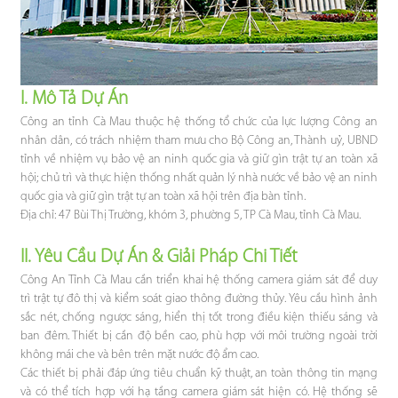
I. Mô Tả Dự Án
Công an tỉnh Cà Mau thuộc hệ thống tổ chức của lực lượng Công an
nhân dân, có trách nhiệm tham mưu cho Bộ Công an, Thành uỷ, UBND
tỉnh về nhiệm vụ bảo vệ an ninh quốc gia và giữ gìn trật tự an toàn xã
hội; chủ trì và thực hiện thống nhất quản lý nhà nước về bảo vệ an ninh
quốc gia và giữ gìn trật tự an toàn xã hội trên địa bàn tỉnh.
Địa chỉ: 47 Bùi Thị Trường, khóm 3, phường 5, TP Cà Mau, tỉnh Cà Mau.
II. Yêu Cầu Dự Án & Giải Pháp Chi Tiết
Công An Tỉnh Cà Mau cần triển khai hệ thống camera giám sát để duy
trì trật tự đô thị và kiểm soát giao thông đường thủy. Yêu cầu hình ảnh
sắc nét, chống ngược sáng, hiển thị tốt trong điều kiện thiếu sáng và
ban đêm. Thiết bị cần độ bền cao, phù hợp với môi trường ngoài trời
không mái che và bên trên mặt nước độ ẩm cao.
Các thiết bị phải đáp ứng tiêu chuẩn kỹ thuật, an toàn thông tin mạng
và có thể tích hợp với hạ tầng camera giám sát hiện có. Hệ thống sẽ