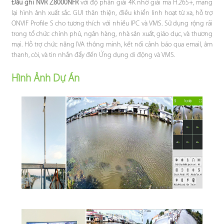
Đầu ghi NVR Z8000NFR
với độ phân giải 4K nhờ giải mã H.265+, mang
lại hình ảnh xuất sắc. GUI thân thiện, điều khiển linh hoạt từ xa, hỗ trợ
ONVIF Profile S cho tương thích với nhiều IPC và VMS. Sử dụng rộng rãi
trong tổ chức chính phủ, ngân hàng, nhà sản xuất, giáo dục, và thương
mại. Hỗ trợ chức năng IVA thông minh, kết nối cảnh báo qua email, âm
thanh, còi, và tin nhắn đẩy đến Ứng dụng di động và VMS.
Hình Ảnh Dự Án