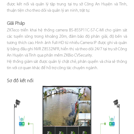
được kết nối và quản lý tập trung tại trụ sở Công An Huyện và Tỉnh,
thuận tiện cho theo dõi và quản lý an ninh, trật tự.
Giải Pháp
ZKTeco triển khai hệ thống camera BS-855P11C-S7-C-MI cho giám sát
các tuyến sông trong khoảng 20m, đảm bảo độ phân giải, độ bền và
tương thích cao. Hình ảnh Full-HD từ nhiều Camera IP được ghi và quản
lý bằng đầu ghi NVR Z8532NFR, hiển thị và theo dõi 24/7 tại trụ sở Công
An Huyện và Tỉnh qua phần mềm ZKBio CVSecurity.
Hệ thống giám sát được quản lý chặt chẽ, phân quyền và chia sẻ thông
tin với cơ quan khác để hỗ trợ công tác chuyên ngành.
Sơ đồ kết nối